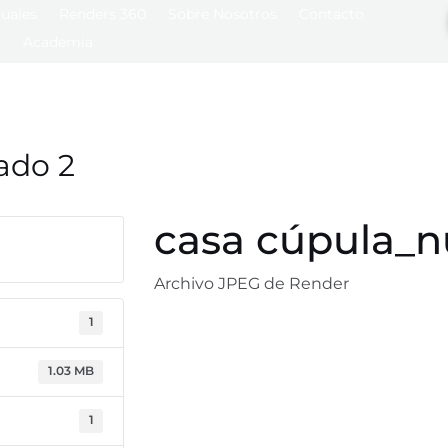
tuales
Renders 360
Sobre Nosotros
Contacto
Academia
ado 2
casa cúpula_n
Archivo JPEG de Render
1
1.03 MB
1