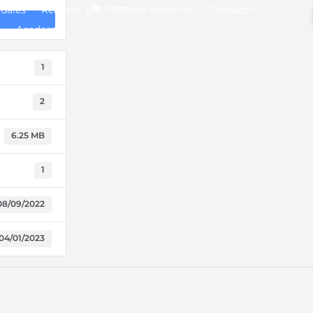
tuales
Renders 360
Planos
Sobre Nosotros
Contacto
Academia
1
2
6.25 MB
1
08/09/2022
04/01/2023