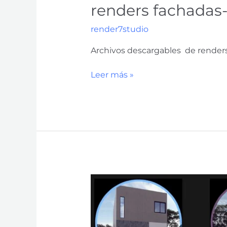
renders fachadas-
render7studio
Archivos descargables de renders
Leer más »
Imagenes
herramienta
de
Apartado-