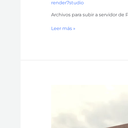
render7studio
Archivos para subir a servidor de 
Leer más »
Renders
Fachadas-
Prototipos
Coto
14