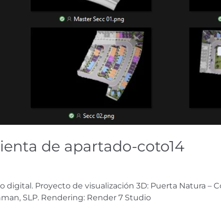
enta de apartado-coto14
 digital. Proyecto de visualización 3D: Puerta Natura – 
man, SLP. Rendering: Render 7 Studio