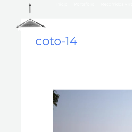
Inicio
Portafolio
Recorridos Vir
coto-14
Plataforma
interactiva
360-
Coto
14