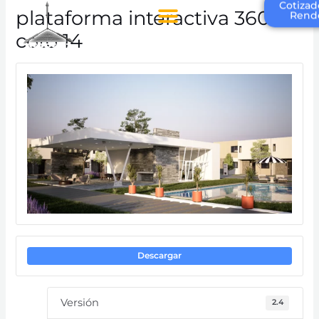
plataforma interactiva 360-
Cotizad
Rend
coto 14
Descargar
Versión
2.4